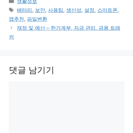
카
생활정보
테
태
배터리
,
보안
,
사용팁
,
생산성
,
설정
,
스마트폰
,
고
그
앱추천
,
파일변환
리
재정 및 예산 – 한가계부, 자금 관리, 금융 트래
커
댓글 남기기
댓
글