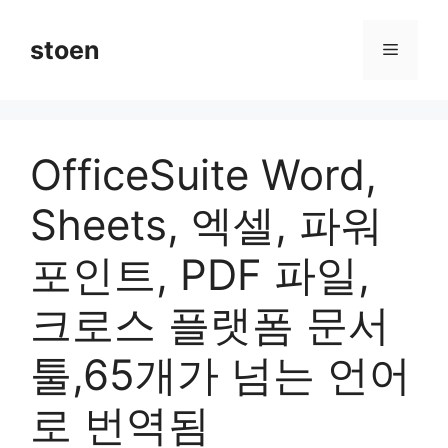
컨
텐
stoen
메
츠
로
뉴
건
너
OfficeSuite Word,
뛰
기
Sheets, 엑셀, 파워
포인트, PDF 파일,
크로스 플랫폼 문서
툴,65개가 넘는 언어
로 번역됨