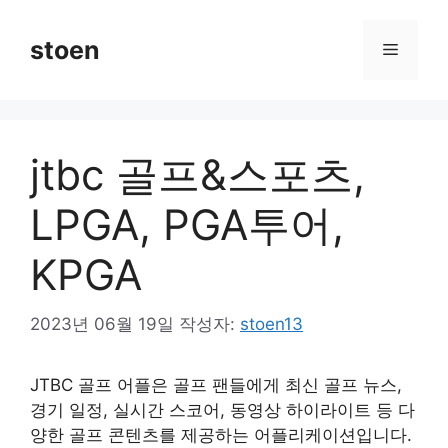
컨
텐
stoen
메
츠
로
뉴
건
너
jtbc 골프&스포츠,
뛰
기
LPGA, PGA투어,
KPGA
2023년 06월 19일
작성자:
stoen13
JTBC 골프 어플은 골프 팬들에게 최신 골프 뉴스,
경기 일정, 실시간 스코어, 동영상 하이라이트 등 다
양한 골프 콘텐츠를 제공하는 어플리케이션입니다.