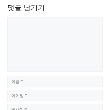
댓글 남기기
댓
글
이
름
이
메
일
웹