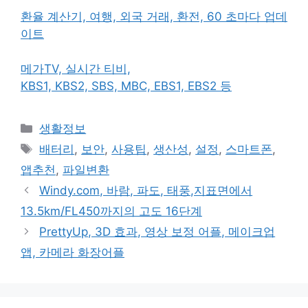
환율 계산기, 여행, 외국 거래, 환전, 60 초마다 업데
이트
메가TV, 실시간 티비,
KBS1, KBS2, SBS, MBC, EBS1, EBS2 등
카
생활정보
테
태
배터리
,
보안
,
사용팁
,
생산성
,
설정
,
스마트폰
,
고
그
앱추천
,
파일변환
리
Windy.com, 바람, 파도, 태풍,지표면에서
13.5km/FL450까지의 고도 16단계
PrettyUp, 3D 효과, 영상 보정 어플, 메이크업
앱, 카메라 화장어플