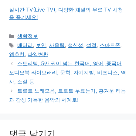
실시간 TV(Live TV), 다양한 채널의 무료 TV 시청
을 즐기세요!
카
생활정보
테
태
배터리
,
보안
,
사용팁
,
생산성
,
설정
,
스마트폰
,
고
그
앱추천
,
파일변환
리
스토리텔, 5만 권이 넘는 한국어, 영어, 중국어
오디오북 라이브러리, 문학, 자기계발, 비즈니스, 역
사, 소설 등
트로트 노래모음, 트로트 무료듣기, 흥겨운 리듬
과 감성 가득한 음악의 세계로!
댓글 남기기