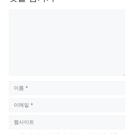
댓
글
이
름
이
메
일
웹
사
이