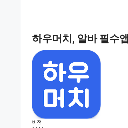
하우머치, 알바 필수
버전