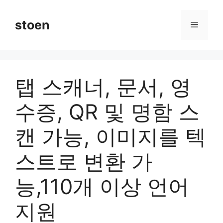
컨
텐
stoen
메
츠
로
뉴
건
너
탭 스캐너, 문서, 영
뛰
기
수증, QR 및 명함 스
캔 가능, 이미지를 텍
스트로 변환 가
능,110개 이상 언어
지원