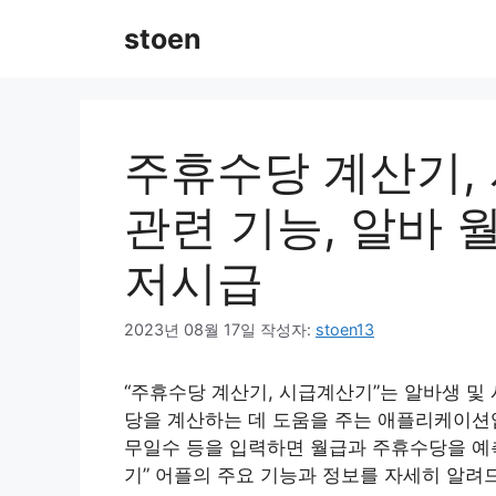
컨
stoen
텐
츠
로
건
너
주휴수당 계산기,
뛰
기
관련 기능, 알바 월
저시급
2023년 08월 17일
작성자:
stoen13
“주휴수당 계산기, 시급계산기”는 알바생 
당을 계산하는 데 도움을 주는 애플리케이션입
무일수 등을 입력하면 월급과 주휴수당을 예
기” 어플의 주요 기능과 정보를 자세히 알려