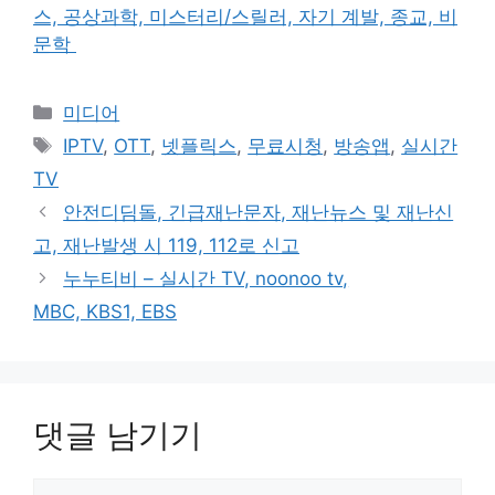
스, 공상과학, 미스터리/스릴러, 자기 계발, 종교, 비
문학
카
미디어
테
태
IPTV
,
OTT
,
넷플릭스
,
무료시청
,
방송앱
,
실시간
고
그
TV
리
안전디딤돌, 긴급재난문자, 재난뉴스 및 재난신
고, 재난발생 시 119, 112로 신고
누누티비 – 실시간 TV, noonoo tv,
MBC, KBS1, EBS
댓글 남기기
댓