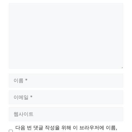
댓
글
이
름
이
메
일
웹
사
이
다음 번 댓글 작성을 위해 이 브라우저에 이름,