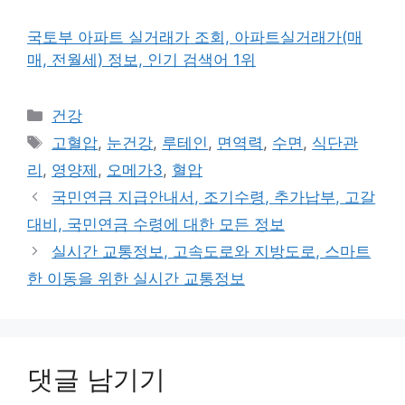
국토부 아파트 실거래가 조회, 아파트실거래가(매
매, 전월세) 정보, 인기 검색어 1위
카
건강
테
태
고혈압
,
눈건강
,
루테인
,
면역력
,
수면
,
식단관
고
그
리
,
영양제
,
오메가3
,
혈압
리
국민연금 지급안내서, 조기수령, 추가납부, 고갈
대비, 국민연금 수령에 대한 모든 정보
실시간 교통정보, 고속도로와 지방도로, 스마트
한 이동을 위한 실시간 교통정보
댓글 남기기