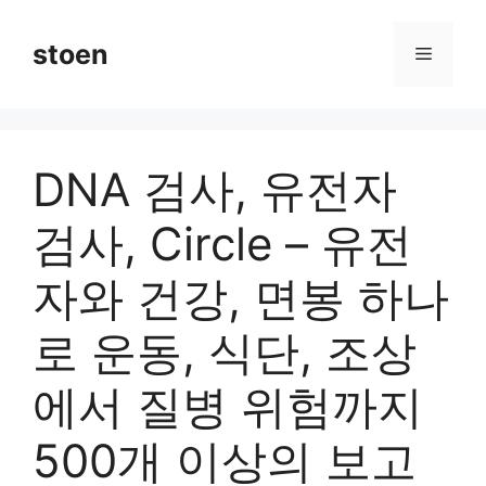
컨
텐
stoen
메
츠
로
뉴
건
너
DNA 검사, 유전자
뛰
기
검사, Circle – 유전
자와 건강, 면봉 하나
로 운동, 식단, 조상
에서 질병 위험까지
500개 이상의 보고