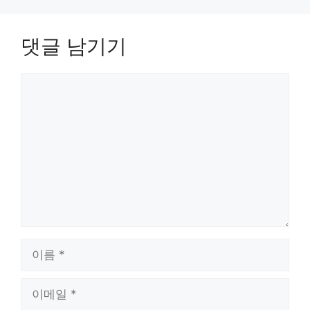
댓글 남기기
댓
글
이
름
이
메