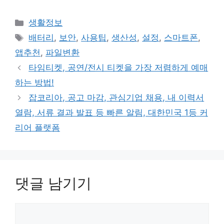
카
생활정보
테
태
배터리
,
보안
,
사용팁
,
생산성
,
설정
,
스마트폰
,
고
그
앱추천
,
파일변환
리
타임티켓, 공연/전시 티켓을 가장 저렴하게 예매
하는 방법!
잡코리아, 공고 마감, 관심기업 채용, 내 이력서
열람, 서류 결과 발표 등 빠른 알림, 대한민국 1등 커
리어 플랫폼
댓글 남기기
댓
글