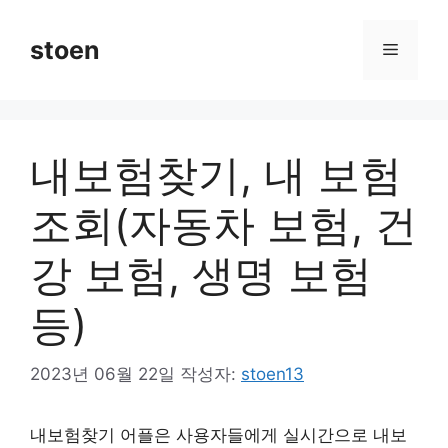
컨
텐
stoen
메
츠
로
뉴
건
너
내보험찾기, 내 보험
뛰
기
조회(자동차 보험, 건
강 보험, 생명 보험
등)
2023년 06월 22일
작성자:
stoen13
내보험찾기 어플은 사용자들에게 실시간으로 내보