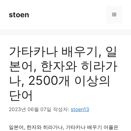
컨
텐
stoen
메
츠
로
뉴
건
너
가타카나 배우기, 일
뛰
기
본어, 한자와 히라가
나, 2500개 이상의
단어
2023년 06월 07일
작성자:
stoen13
일본어, 한자와 히라가나, 가타카나 배우기 어플은