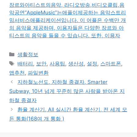
장르와아티스트의음악, 라디오방송,비디오클립,음
악공연”AppleMusic”는애플이제공하는 음악스트리
밍서비스애플리케이션입니다. 이 어플은 수백만 개
의 음악을 제공하며, 이용자들은 다양한 장르와 아
티스트의 음악을 들을 수 있습니다. 또한, 이용자
카
생활정보
테
태
배터리
,
보안
,
사용팁
,
생산성
,
설정
,
스마트폰
,
고
그
앱추천
,
파일변환
리
지하철노선도, 지하철 종결자, Smarter
Subway, 10년 넘게 꾸준히 많은 사랑을 받아온 지
하철 종결자
환율 계산기, All 실시간 환율 계산기, 전 세계 모
든 통화(168여 개 통화 )