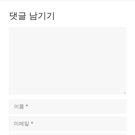
댓글 남기기
댓
글
이
름
이
메