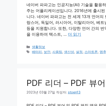
네이버 파파고는 인공지능(AI) 기술을 활용
주는 어플리케이션입니다. 2016년에 출시
니다. 네이버 파파고는 전 세계 13개 언어의 
랑스어, 독일어, 러시아어, 이탈리아어, 베
등을 지원합니다. 또한, 다양한 언어 간의 번
을 이용하여 텍스트, …
더 읽기
카
생활정보
테
태
배터리
,
보안
,
사용팁
,
생산성
,
설정
,
스마트폰
,
앱
고
그
리
PDF 리더 – PDF 뷰어
2023년 03월 27일
작성자:
stoen13
PDF 리더 – PDF 뷰어 및 PDF 편집 앱은