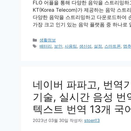
FLO 어플을 통해 다양한 음악을 스트리밍하고
KT(Korea Telecom)가 제공하는 음악
다양한 음악을 스트리밍하고 다운로드하여 손
가장 크고 인기 있는 음악 플랫폼 중 하나로 
카
생활정보
테
태
배터리
,
보안
,
사용팁
,
생산성
,
설정
,
스마트폰
,
앱
고
그
리
네이버 파파고, 번역기,
기술, 실시간 음성 번역
텍스트 번역 13개 국
2023년 03월 30일
작성자:
stoen13