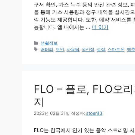
구서 확인, 가스 누수 등의 안전 관련 정보,
을 통해 가스 사용량과 청구 내역을 실시간으
림 기능도 제공합니다. 또한, 예약 서비스를 
능합니다. 앱 내에서는 …
더 읽기
카
생활정보
테
태
배터리
,
보안
,
사용팁
,
생산성
,
설정
,
스마트폰
,
앱
고
그
리
FLO – 플로, FL
지
2023년 03월 31일
작성자:
stoen13
FLO는 한국에서 인기 있는 음악 스트리밍 