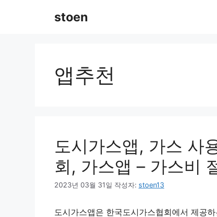
컨
stoen
텐
츠
로
건
너
앱추천
뛰
기
도시가스앱, 가스 사용
회, 가스앱 – 가스비
2023년 03월 31일
작성자:
stoen13
도시가스앱은 한국도시가스협회에서 제공하는 