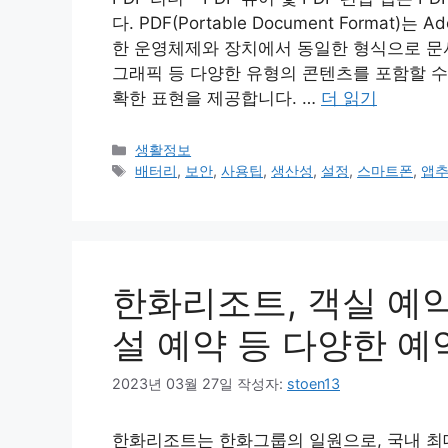
다. PDF(Portable Document Format
한 운영체제와 장치에서 동일한 형식으로 문서를
그래픽 등 다양한 유형의 콘텐츠를 포함할 수
확한 표현을 제공합니다. …
더 읽기
카
생활정보
테
태
배터리
,
보안
,
사용팁
,
생산성
,
설정
,
스마트폰
,
앱
고
그
리
한화리조트, 객실 예약
설 예약 등 다양한 예
2023년 03월 27일
작성자:
stoen13
한화리조트는 한화그룹의 일원으로, 국내 최