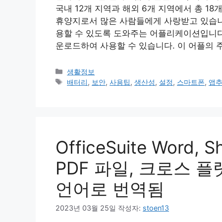
국내 12개 지역과 해외 6개 지역에서 총 1
휴양지로서 많은 사람들에게 사랑받고 있습니
용할 수 있도록 도와주는 어플리케이션입니다.
운로드하여 사용할 수 있습니다. 이 어플의 
카
생활정보
테
태
배터리
,
보안
,
사용팁
,
생산성
,
설정
,
스마트폰
,
앱
고
그
리
OfficeSuite Word,
PDF 파일, 크로스 플
언어로 번역됨
2023년 03월 25일
작성자:
stoen13