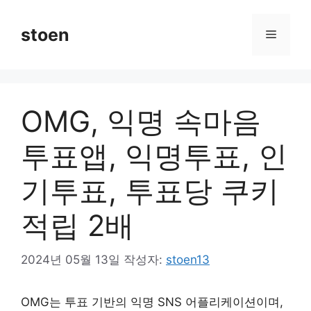
컨
텐
stoen
메
츠
로
뉴
건
너
OMG, 익명 속마음
뛰
기
투표앱, 익명투표, 인
기투표, 투표당 쿠키
적립 2배
2024년 05월 13일
작성자:
stoen13
OMG는 투표 기반의 익명 SNS 어플리케이션이며,