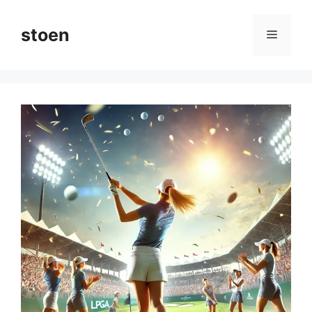
컨
텐
stoen
메
츠
로
뉴
건
너
뛰
기