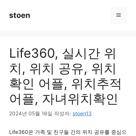
컨
텐
stoen
메
츠
로
뉴
건
너
Life360, 실시간 위
뛰
기
치, 위치 공유, 위치
확인 어플, 위치추적
어플, 자녀위치확인
2024년 05월 16일
작성자:
stoen13
Life360은 가족 및 친구들 간의 위치 공유를 중심으