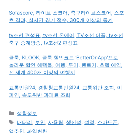
Sofascore, 라이브 스코어, 축구라이브스코어, 스포
츠 결과, 실시간 경기 점수, 300개 이상의 통계
tv조선 편성표, tv조선 온에어, TV조선 어플, tv조선
축구 중계방송, tv조선2 편성표
클룩, KLOOK, 클룩 할인코드 ‘BetterOnApp’으로
놀라운 할인 혜택을, 여행, 투어, 렌트카, 호텔 예약,
전 세계 400개 이상의 여행지
교통민원24, 경찰청교통민원24, 교통위반 조회, 이
파인, 속도위반 과태료 조회
카
생활정보
테
태
배터리
,
보안
,
사용팁
,
생산성
,
설정
,
스마트폰
,
고
그
앱추천
,
파일변환