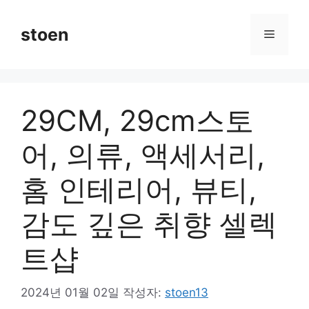
컨
텐
stoen
메
츠
로
뉴
건
너
29CM, 29cm스토
뛰
기
어, 의류, 액세서리,
홈 인테리어, 뷰티,
감도 깊은 취향 셀렉
트샵
2024년 01월 02일
작성자:
stoen13