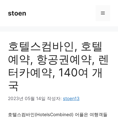
컨
텐
stoen
메
츠
로
뉴
건
너
호텔스컴바인, 호텔
뛰
기
예약, 항공권예약, 렌
터카예약, 140여 개
국
2023년 05월 14일
작성자:
stoen13
호텔스컴바인(HotelsCombined) 어플은 여행객들