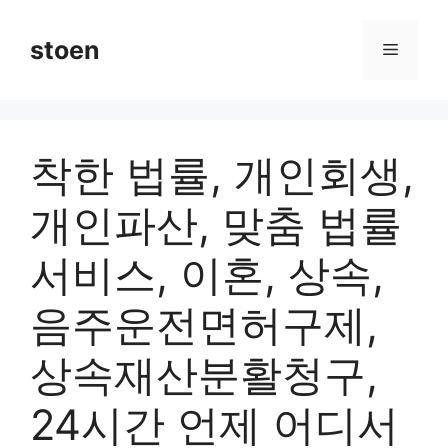
컨
텐
stoen
메
츠
로
뉴
건
너
착한 법률, 개인회생,
뛰
기
개인파산, 맞춤 법률
서비스, 이혼, 상속,
음주운전면허구제,
상속재산분활청구,
24시간 언제 어디서