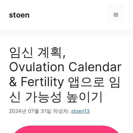
컨
텐
stoen
메
츠
로
뉴
건
너
임신 계획,
뛰
기
Ovulation Calendar
& Fertility 앱으로 임
신 가능성 높이기
2024년 07월 31일
작성자:
stoen13