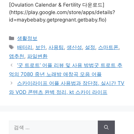
[Ovulation Calendar & Fertility 다운로드]
(https://play.google.com/store/apps/details?
id=maybebaby.getpregnant.getbaby.flo)
카
생활정보
테
태
배터리
,
보안
,
사용팁
,
생산성
,
설정
,
스마트폰
,
고
그
앱추천
,
파일변환
리
‘굿 트로트’ 어플 리뷰 및 사용 방법굿 트로트 추
억의 7080 중년 노래방 애창곡 모음 어플
스카이라이프 어플 사용법과 장단점, 실시간 TV
와 VOD 콘텐츠 완벽 정리, kt 스카이 라이프
검
색: