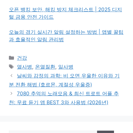
오픈 뱅킹 보안, 해킹 방지 체크리스트 | 2025 디지
털 금융 안전 가이드
오늘의 경기 실시간 알림 설정하는 방법 | 앱별 꿀팁
과 효율적인 알림 관리법
카
건강
테
태
열사병
,
온열질환
,
일사병
고
그
날씨와 감정의 과학: 비 오면 우울한 이유와 기
리
분 전환 해법 (호르몬, 계절성 우울증)
7080 추억의 노래모음 & 최신 트로트 어플 추
천: 무료 듣기 앱 BEST 3와 사용법 (2026년)