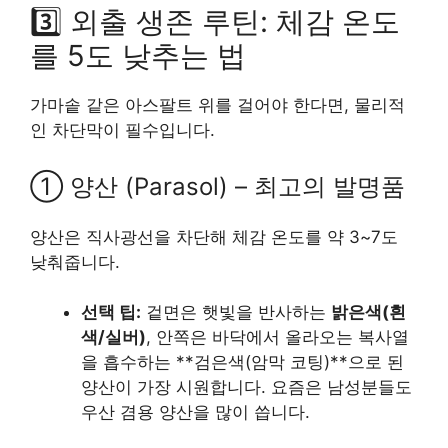
3️⃣ 외출 생존 루틴: 체감 온도
를 5도 낮추는 법
가마솥 같은 아스팔트 위를 걸어야 한다면, 물리적
인 차단막이 필수입니다.
① 양산 (Parasol) – 최고의 발명품
양산은 직사광선을 차단해 체감 온도를 약 3~7도
낮춰줍니다.
선택 팁:
겉면은 햇빛을 반사하는
밝은색(흰
색/실버)
, 안쪽은 바닥에서 올라오는 복사열
을 흡수하는 **검은색(암막 코팅)**으로 된
양산이 가장 시원합니다. 요즘은 남성분들도
우산 겸용 양산을 많이 씁니다.