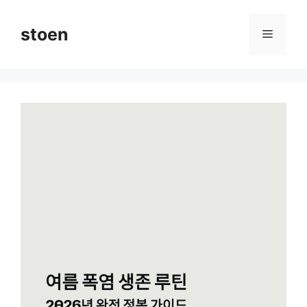
컨
텐
stoen
메
츠
로
뉴
건
너
뛰
기