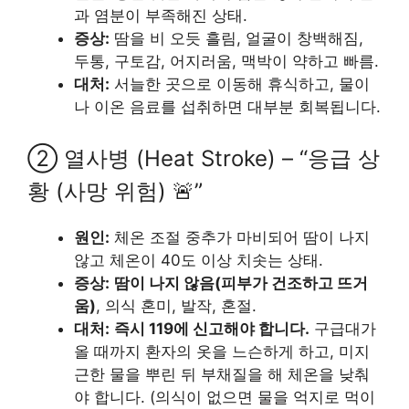
과 염분이 부족해진 상태.
증상:
땀을 비 오듯 흘림, 얼굴이 창백해짐,
두통, 구토감, 어지러움, 맥박이 약하고 빠름.
대처:
서늘한 곳으로 이동해 휴식하고, 물이
나 이온 음료를 섭취하면 대부분 회복됩니다.
② 열사병 (Heat Stroke) – “응급 상
황 (사망 위험) 🚨”
원인:
체온 조절 중추가 마비되어 땀이 나지
않고 체온이 40도 이상 치솟는 상태.
증상:
땀이 나지 않음(피부가 건조하고 뜨거
움)
, 의식 혼미, 발작, 혼절.
대처:
즉시 119에 신고해야 합니다.
구급대가
올 때까지 환자의 옷을 느슨하게 하고, 미지
근한 물을 뿌린 뒤 부채질을 해 체온을 낮춰
야 합니다. (의식이 없으면 물을 억지로 먹이