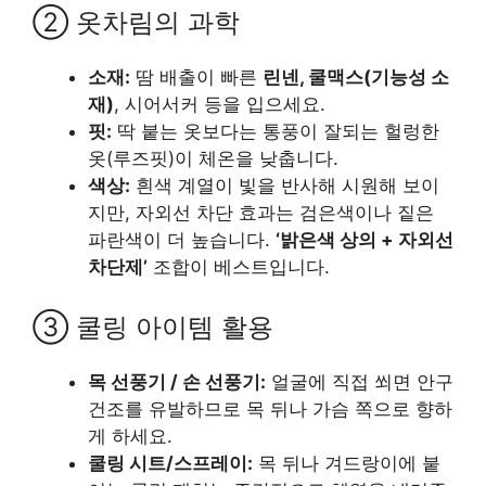
② 옷차림의 과학
소재:
땀 배출이 빠른
린넨, 쿨맥스(기능성 소
재)
, 시어서커 등을 입으세요.
핏:
딱 붙는 옷보다는 통풍이 잘되는 헐렁한
옷(루즈핏)이 체온을 낮춥니다.
색상:
흰색 계열이 빛을 반사해 시원해 보이
지만, 자외선 차단 효과는 검은색이나 짙은
파란색이 더 높습니다.
‘밝은색 상의 + 자외선
차단제’
조합이 베스트입니다.
③ 쿨링 아이템 활용
목 선풍기 / 손 선풍기:
얼굴에 직접 쐬면 안구
건조를 유발하므로 목 뒤나 가슴 쪽으로 향하
게 하세요.
쿨링 시트/스프레이:
목 뒤나 겨드랑이에 붙