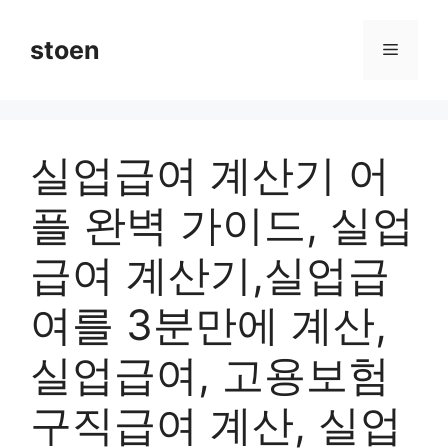
컨
텐
stoen
메
츠
로
뉴
건
너
실업급여 계산기 어
뛰
기
플 완벽 가이드, 실업
급여 계산기,실업급
여를 3분만에 계산,
실업급여, 고용보험
구직급여 계산, 실업