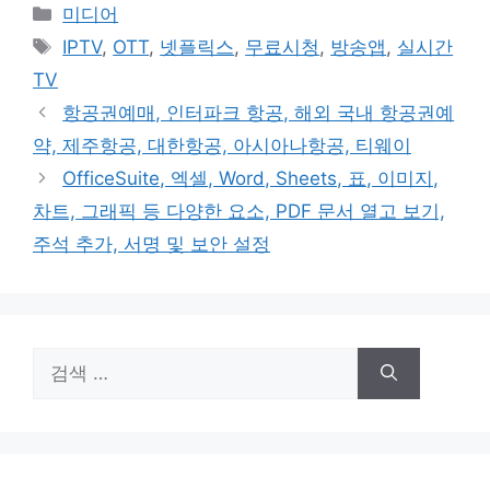
카
미디어
테
태
IPTV
,
OTT
,
넷플릭스
,
무료시청
,
방송앱
,
실시간
고
그
TV
리
항공권예매, 인터파크 항공, 해외 국내 항공권예
약, 제주항공, 대한항공, 아시아나항공, 티웨이
OfficeSuite, 엑셀, Word, Sheets, 표, 이미지,
차트, 그래픽 등 다양한 요소, PDF 문서 열고 보기,
주석 추가, 서명 및 보안 설정
검
색: