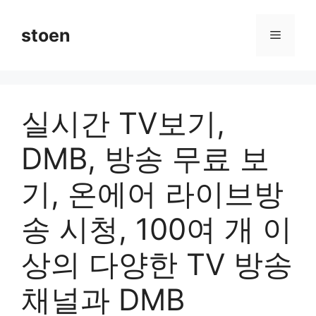
컨
텐
stoen
메
츠
로
뉴
건
너
실시간 TV보기,
뛰
기
DMB, 방송 무료 보
기, 온에어 라이브방
송 시청, 100여 개 이
상의 다양한 TV 방송
채널과 DMB