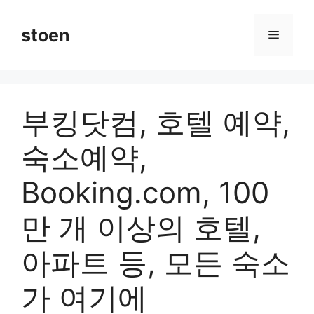
컨
텐
stoen
메
츠
로
뉴
건
너
부킹닷컴, 호텔 예약,
뛰
기
숙소예약,
Booking.com, 100
만 개 이상의 호텔,
아파트 등, 모든 숙소
가 여기에