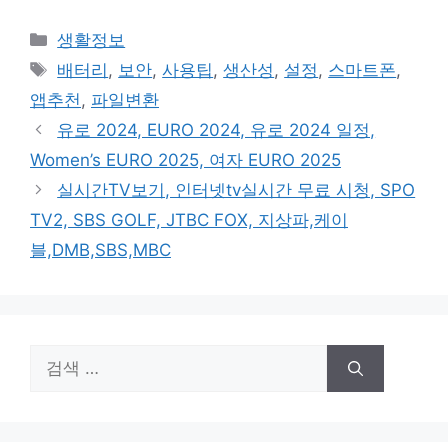
카
생활정보
테
태
배터리
,
보안
,
사용팁
,
생산성
,
설정
,
스마트폰
,
고
그
앱추천
,
파일변환
리
유로 2024, EURO 2024, 유로 2024 일정,
Women’s EURO 2025, 여자 EURO 2025
실시간TV보기, 인터넷tv실시간 무료 시청, SPO
TV2, SBS GOLF, JTBC FOX, 지상파,케이
블,DMB,SBS,MBC
검
색: