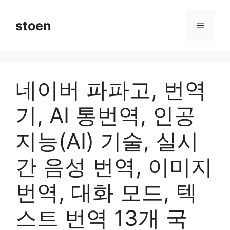
컨
텐
stoen
메
츠
로
뉴
건
너
네이버 파파고, 번역
뛰
기
기, AI 통번역, 인공
지능(AI) 기술, 실시
간 음성 번역, 이미지
번역, 대화 모드, 텍
스트 번역 13개 국