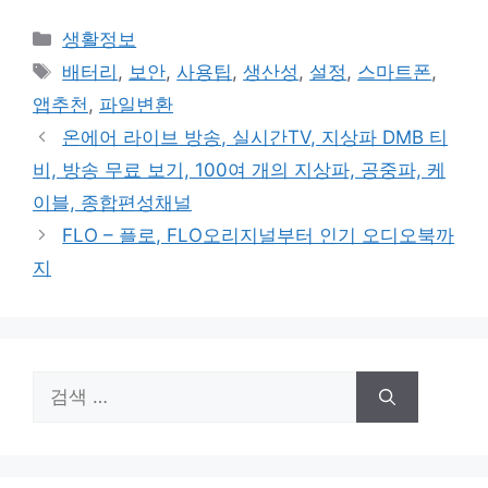
카
생활정보
테
태
배터리
,
보안
,
사용팁
,
생산성
,
설정
,
스마트폰
,
고
그
앱추천
,
파일변환
리
온에어 라이브 방송, 실시간TV, 지상파 DMB 티
비, 방송 무료 보기, 100여 개의 지상파, 공중파, 케
이블, 종합편성채널
FLO – 플로, FLO오리지널부터 인기 오디오북까
지
검
색: