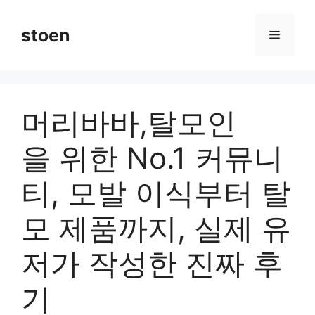
컨
텐
stoen
메
츠
로
뉴
건
너
머리바바,탈모인
뛰
기
을 위한 No.1 커뮤니
티, 모발 이식부터 탈
모 제품까지, 실제 유
저가 작성한 진짜 후
기