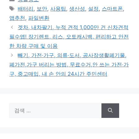
테
태
배터리
,
보안
,
사용팁
,
생산성
,
설정
,
스마트폰
,
고
그
앱추천
,
파일변환
리
겟차, 내차팔기, 누적 견적 1,000만 건 신차견적
필수앱! 장기렌트, 리스, 오토캐시백, 편리하고 안전
한 차량 구매 및 이용
빼기, 가전·가구, 의류·도서, 공사장생활폐기물,
폐가전,가구 버리는 방법, 무료수거,안 쓰는 가전·가
구, 중고매입, 내 손 안의 24시간 주민센터
검
색: