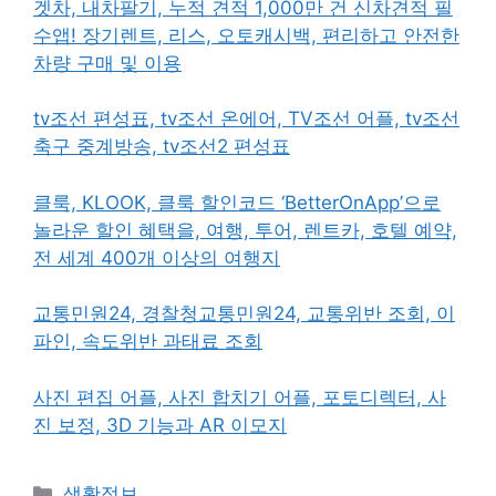
겟차, 내차팔기, 누적 견적 1,000만 건 신차견적 필
수앱! 장기렌트, 리스, 오토캐시백, 편리하고 안전한
차량 구매 및 이용
tv조선 편성표, tv조선 온에어, TV조선 어플, tv조선
축구 중계방송, tv조선2 편성표
클룩, KLOOK, 클룩 할인코드 ‘BetterOnApp’으로
놀라운 할인 혜택을, 여행, 투어, 렌트카, 호텔 예약,
전 세계 400개 이상의 여행지
교통민원24, 경찰청교통민원24, 교통위반 조회, 이
파인, 속도위반 과태료 조회
사진 편집 어플, 사진 합치기 어플, 포토디렉터, 사
진 보정, 3D 기능과 AR 이모지
카
생활정보