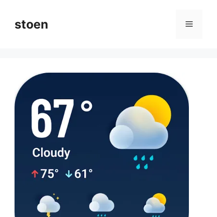
컨
텐
stoen
메
츠
로
뉴
건
너
뛰
기