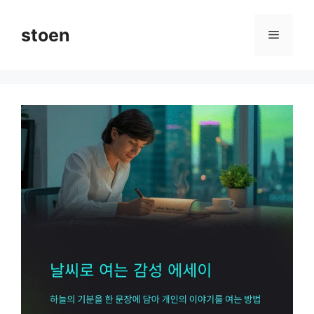
컨
텐
stoen
메
츠
로
뉴
건
너
뛰
기