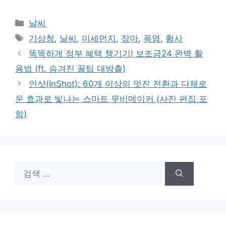
카
날씨
테
태
기상청
,
날씨
,
미세먼지
,
장마
,
폭염
,
황사
고
그
똑똑하게 정부 혜택 챙기기! 보조금24 완벽 활
리
용법 (ft. 숨겨진 꿀팁 대방출)
인샷(InShot): 60개 이상의 멋진 전환과 다채로
운 효과로 빛나는 스마트 무비메이커 (사진 편집 포
함)
검
색: