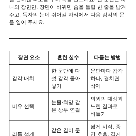
나의 장면만. 장면이 바뀌면 숨을 돌릴 빈 줄을 남겨
주고, 독자의 눈이 쉬어갈 자리에서 다음 감각의 문
을 열어 주세요.
장면 요소
흔한 실수
다듬는 방법
한 문단에 다
문단마다 감각
감각 배치
섯 감각 몰아
하나, 겹치면
넣기
삭제
의외의 대상과
눈물·희망 같
비유 선택
느린 결과로
은 상투 연결
비틀기
짧게 시작, 중
같은 길이 문
리듬 설계
간 호흡, 길게