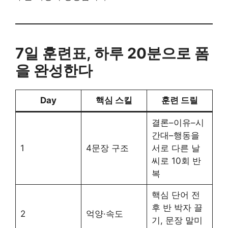
7일 훈련표, 하루 20분으로 폼
을 완성한다
Day
핵심 스킬
훈련 드릴
결론–이유–시
간대–행동을
1
4문장 구조
서로 다른 날
씨로 10회 반
복
핵심 단어 전
후 반 박자 끌
2
억양·속도
기, 문장 말미