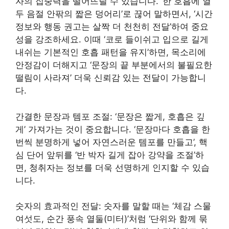
자의 집중력을 떨어뜨릴 수 있습니다. ‘한 호흡에 열
두 음절 안팎의 짧은 덩어리’로 끊어 말하면서, ‘시간
정보와 행동 권고는 살짝 더 천천히 전달’하여 중요
성을 강조하세요. 이때 ‘코로 들이쉬고 입으로 길게
내쉬는 기본적인 호흡 패턴을 유지’하면, 목소리에
안정감이 더해지고 ‘문장의 끝 부분에서의 불필요한
떨림이 사라져’ 더욱 신뢰감 있는 전달이 가능합니
다.
간결한 문장과 템포 조절: ‘문장은 짧게, 호흡은 깊
게’ 가져가는 것이 중요합니다. ‘문장마다 호흡을 한
번씩 분명하게 넣어 자연스러운 템포를 만들고’, 핵
심 단어 앞뒤를 ‘반 박자 길게 잡아 강약을 조절’하
면, 청취자는 정보를 더욱 선명하게 인지할 수 있습
니다.
숫자의 효과적인 전달: 숫자를 말할 때는 ‘체감 스물
여섯도, 순간 풍속 열둘(미터)’처럼 ‘단위와 함께 묶