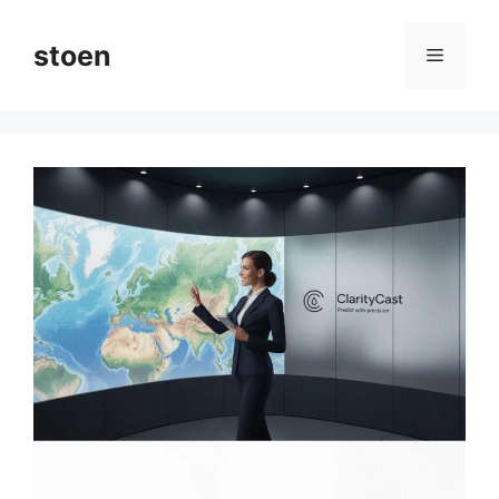
컨
텐
stoen
메
츠
로
뉴
건
너
뛰
기