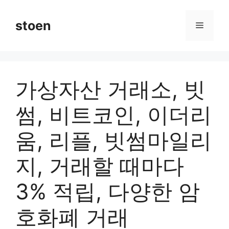
컨
텐
stoen
메
츠
로
뉴
건
너
가상자산 거래소, 빗
뛰
기
썸, 비트코인, 이더리
움, 리플, 빗썸마일리
지, 거래할 때마다
3% 적립, 다양한 암
호화폐 거래