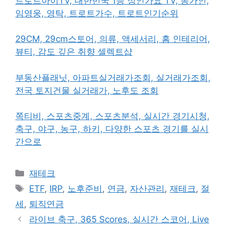
트로트아이TV, 대한민국 1등 성인가요 TV, 송가인,
임영웅, 영탁, 트로트가수, 트로트인기순위
29CM, 29cm스토어, 의류, 액세서리, 홈 인테리어,
뷰티, 감도 깊은 취향 셀렉트샵
부동산플래닛, 아파트실거래가조회, 실거래가조회,
전국 토지건물 실거래가, 노후도 조회
쪽티비, 스포츠중계, 스포츠분석, 실시간 경기시청,
축구, 야구, 농구, 하키, 다양한 스포츠 경기를 실시
간으로
카
재테크
테
태
ETF
,
IRP
,
노후준비
,
연금
,
자산관리
,
재테크
,
절
고
그
세
,
퇴직연금
리
라이브 축구, 365 Scores, 실시간 스코어, Live